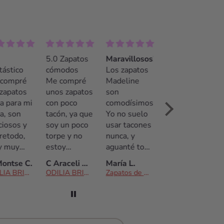
5.0 Zapatos
Maravillosos!!
¡La mejor
tástico
cómodos
Los zapatos
opción!
compré
Me compré
Madeline
Recomendable
 zapatos
unos zapatos
son
100%. El
a para mi
con poco
comodísimos!
trato fue
a, son
tacón, ya que
Yo no suelo
insuperable.
ciosos y
soy un poco
usar tacones
Pamela
retodo,
torpe y no
nunca, y
contestó
 muy
estoy
aguanté toda
muy rápido a
odos. Yo
acostumbrada
la boda con
las
ontse C.
C Araceli & David
María L.
Tania
suelo
a llevar
ellos.
preguntas
ODILIA BRIDAL
ODILIA BRIDAL
Zapatos de Novia Madeline
Zapatos de Novia Blanca
antar
tacones.
Sencillamente
(incluso
ones, de
Bailé toda la
preciosos! El
fuera del
ho,
noche no me
trato por
horario
mpre voy
hizo daño, y
parte de las
comercial) y