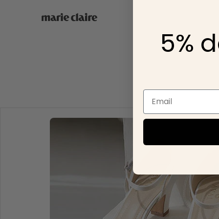
5% d
Email