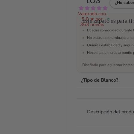
durante una
pla
¿No sabes
prueba de
cóm
vestido y
dab
Valorado con
5,0 ★ por
estuve
no
Este zapato es para ti 
363 novias
encantada
agu
•
Buscas comodidad durante 
con ellos.
per
•
No estás acostumbrada a ta
fant
•
Quieres estabilidad y segur
los
todo
•
Necesitas un zapato bonito 
Ant
Diseñado para aguantar horas s
com
est
hab
¿Tipo de Blanco?
ello
wha
res
tod
Descripción del produ
dud
ayu
tod
mom