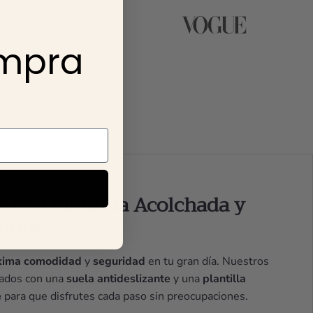
ompra
a con Plantilla Acolchada y
zante
ima comodidad
y
seguridad
en tu gran día. Nuestros
cados con una
suela antideslizante
y una
plantilla
e
para que disfrutes cada paso sin preocupaciones.