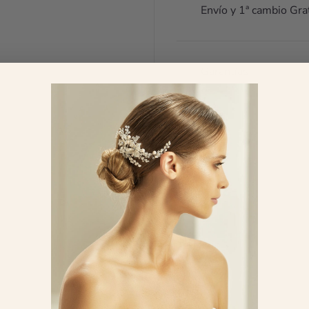
esco
Envío y 1ª cambio Gra
fin
me 
No
arr
Garantías
son
mej
zap
pod
par
🥰
mar
¿Te
con
las
opi
FEATURED IN
Env
men