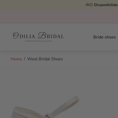
👰🏻
Disponibilida
Store
logo"
Bride shoes
Home
/
Wool Bridal Shoes