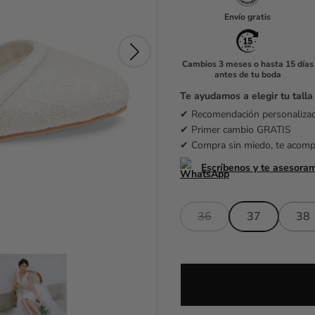
u
Envío gratis
l
a
Cambios 3 meses o hasta 15 días
antes de tu boda
r
Te ayudamos a elegir tu talla
p
✔ Recomendación personaliz
r
✔ Primer cambio GRATIS
✔ Compra sin miedo, te acom
i
Escríbenos y te asesora
c
e
36
37
38