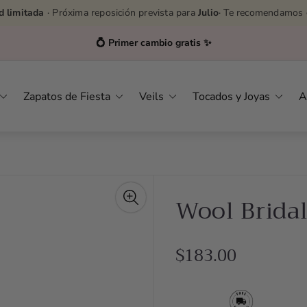
d limitada
· Próxima reposición prevista para
Julio
· Te recomendamos 
Asesoras por WhatsApp
👉
627232576
Zapatos de Fiesta
Veils
Tocados y Joyas
A
Wool Brida
R
$183.00
e
g