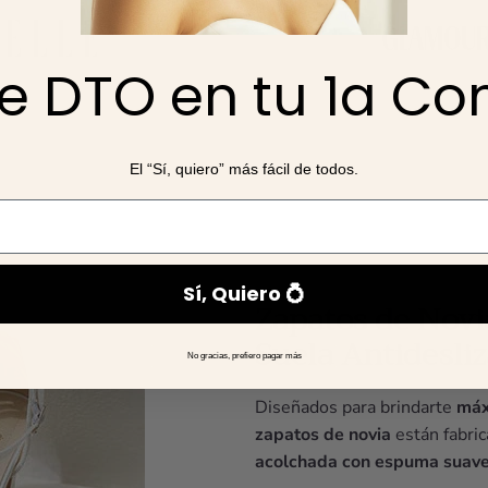
e DTO en tu 1a C
El “Sí, quiero” más fácil de todos.
Sí, Quiero 💍
Zapatos de Novi
Suela Antidesli
No gracias, prefiero pagar más
Diseñados para brindarte
máx
zapatos de novia
están fabri
acolchada con espuma suav