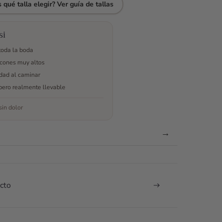
na y
pude
chicas de
me
 qué talla elegir? Ver guía de tallas
oda. Me
disfrutar de
Odilia Bridal
solucionó las
a miedo
toda mi
me pareció
dudas que
boda.
excepcional,
tenía sobre
si
antarlos
resuelven
talla,anchura
toda la boda
o son
cada una de
del zapato,
cones muy altos
ásticos,
tus dudas.
me envió
idad al caminar
 aguanté
Sin duda, lo
más
 el día!
recomiendo
opciones por
pero realmente llevable
es de la
100%.
si no las
in dolor
pra
había visto...
uve
El producto
lando con
resultó ser
→
s por
genial! Los
tsap,
zapatos son
olvieron
preciosos y
as mis
además
cto
as, me
super
daron en
cómodos,
o
aguanté todo
ento a
el día con