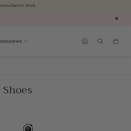
consultarnos stock.
ccessories
Cart
drawer.
l Shoes