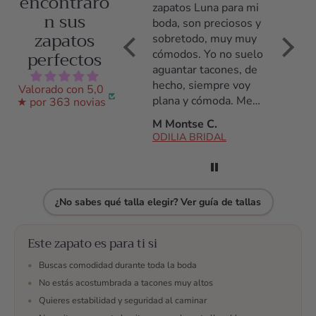
encontraro
Llevé los zapatos el
zapatos Luna para mi
zapato
n sus
día entero y estuve
boda, son preciosos y
tacón,
zapatos
cómoda desde el
sobretodo, muy muy
poco t
perfectos
primer momento
cómodos. Yo no suelo
acostu
hasta el último. Los
aguantar tacones, de
tacone
había llevado
hecho, siempre voy
noche 
Valorado con 5,0
solamente durante
plana y cómoda. Me
daño, 
★ por 363 novias
una prueba de vestido
daba miedo no
de tod
Ana S.
M Montse C.
C Arac
y estuve encantada
aguantarlos pero son
ODILIA BRIDAL
ODILIA BRIDAL
ODILI
con ellos.
fantásticos, los
aguanté todo el día!
Antes de la compra
estuve hablando con
¿No sabes qué talla elegir? Ver guía de tallas
ellos por whatsap,
resolvieron todas mis
dudas, me ayudaron
Este zapato es para ti si
en todo momento a
•
Buscas comodidad durante toda la boda
escojer y finalmente
•
No estás acostumbrada a tacones muy altos
me decidí. No me
•
Quieres estabilidad y seguridad al caminar
arrepiento y son los