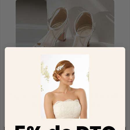
Zapatos de Novia con Plantilla
Acolchada y Suela
Antideslizante
Diseñados para brindarte
máxima comodidad
y
seguridad