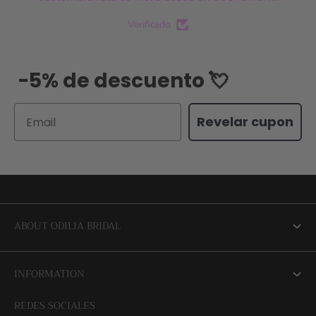
Verificado
-5% de descuento 💘
Email
Revelar cupon
ABOUT ODILIA BRIDAL
About us
INFORMATION
NEW Bridal Advisory Service
REDES SOCIALES
⭐ Opiniones de Nuestras Novias 👰🏻