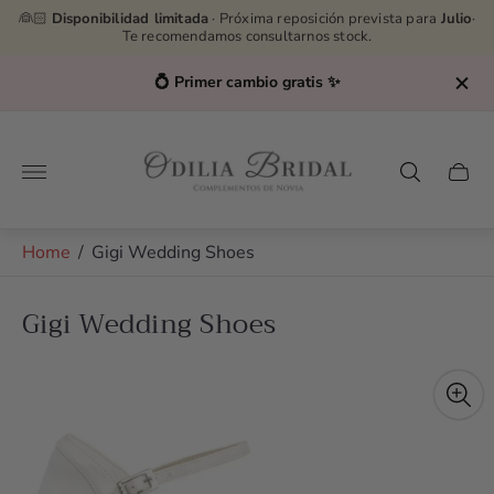
👰🏻
Disponibilidad limitada
· Próxima reposición prevista para
Julio
·
Te recomendamos consultarnos stock.
Asesoras por WhatsApp
👉
627232576
Store
logo"
Cart
drawe
Home
/
Gigi Wedding Shoes
Gigi Wedding Shoes