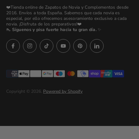
Odilia Bridal Blog
❤️Tienda online de Zapatos de Novia y Complementos desde
💒 Novias Reales 💍✨
2016. Envíos a toda España. Sabemos que cada novia es
Search
especial, por ello ofrecemos asesoramiento exclusivo a cada
🚚 Envío y Cambios
novia. ¡Disfruta de los preparativos!❤️
contact us
👠
Síguenos y pisa fuerte hacia tu gran día.
✨
Términos y Condiciones
Política de Privacidad
Asesoras👰🏻24h
627 23 25 76
Preguntas frecuentes
Imágenes descargables
Términos del servicio
Copyright © 2026.
Powered by Shopify
Politica de privacidad (prueba)