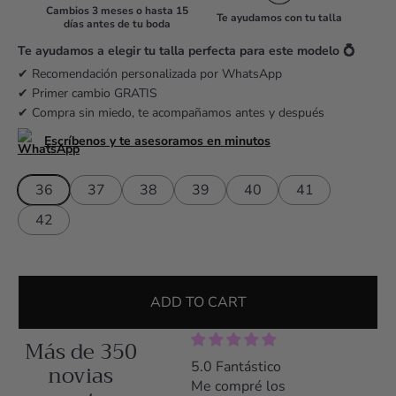
r
Cambios 3 meses o hasta 15
Te ayudamos con tu talla
días antes de tu boda
p
r
Te ayudamos a elegir tu talla perfecta para este modelo 💍
i
✔ Recomendación personalizada por WhatsApp
✔ Primer cambio GRATIS
c
✔ Compra sin miedo, te acompañamos antes y después
e
Escríbenos y te asesoramos en minutos
36
37
38
39
40
41
42
ADD TO CART
Más de 350
5.0 Zapatos preciosos
novias
5.0 Fantástico
5.0 Z
y comodísimos
Me compré los
Me co