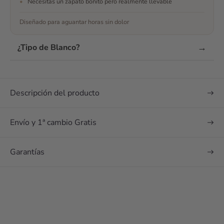
mejores zapatos que
•
Necesitas un zapato bonito pero realmente llevable
podía tener para mi
Diseñado para aguantar horas sin dolor
boda 🥰 maravillosos
¿Te han convencido
las opiniones? Envía
→
¿Tipo de Blanco?
un mensaje
Descripción del producto
Envío y 1ª cambio Gratis
Garantías