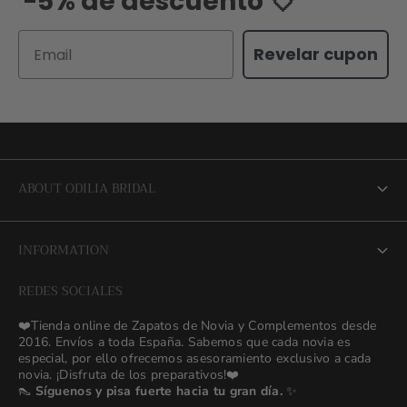
-5% de descuento 💘
Email
Revelar cupon
ABOUT ODILIA BRIDAL
About us
INFORMATION
NEW Bridal Advisory Service
REDES SOCIALES
⭐ Opiniones de Nuestras Novias 👰🏻
Odilia Bridal Blog
❤️Tienda online de Zapatos de Novia y Complementos desde
💒 Novias Reales 💍✨
2016. Envíos a toda España. Sabemos que cada novia es
Search
especial, por ello ofrecemos asesoramiento exclusivo a cada
🚚 Envío y Cambios
novia. ¡Disfruta de los preparativos!❤️
contact us
👠
Síguenos y pisa fuerte hacia tu gran día.
✨
Términos y Condiciones