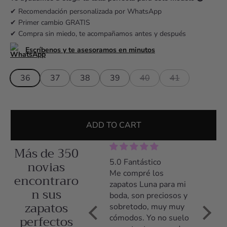
r
i
✔ Recomendación personalizada por WhatsApp
✔ Primer cambio GRATIS
c
✔ Compra sin miedo, te acompañamos antes y después
e
Escríbenos y te asesoramos en minutos
36
37
38
39
40
41
ADD TO CART
Más de 350
5.0 Zapatos preciosos
novias
5.0 Fantástico
5.0 Z
y comodísimos
Me compré los
Me co
encontraro
Llevé los zapatos el
zapatos Luna para mi
zapato
n sus
día entero y estuve
boda, son preciosos y
tacón,
zapatos
cómoda desde el
sobretodo, muy muy
poco t
perfectos
primer momento
cómodos. Yo no suelo
acostu