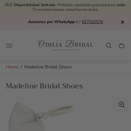
👰🏻
Disponibilidad limitada
· Próxima reposición prevista para
Julio
·
Te recomendamos consultarnos stock.
Asesoras por WhatsApp
👉
627232576
Store
logo"
Cart
drawe
Home
/
Madeline Bridal Shoes
Madeline Bridal Shoes