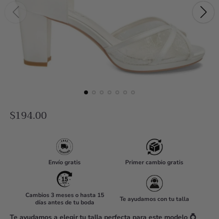
R
$194.00
e
g
u
Envío gratis
Primer cambio gratis
l
a
r
Cambios 3 meses o hasta 15
Te ayudamos con tu talla
días antes de tu boda
p
Te ayudamos a elegir tu talla perfecta para este modelo 💍