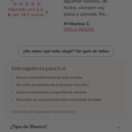
hasta el último. Los
aguantar tacones, de
tacone
había llevado
hecho, siempre voy
noche 
Valorado con 5,0
solamente durante
plana y cómoda. Me
daño, 
★ por 363 novias
una prueba de vestido
daba miedo no
de tod
Ana S.
M Montse C.
C Arac
y estuve encantada
aguantarlos pero son
ODILIA BRIDAL
ODILIA BRIDAL
ODILI
con ellos.
fantásticos, los
aguanté todo el día!
Antes de la compra
¿No sabes qué talla elegir? Ver guía de tallas
estuve hablando con
ellos por whatsap,
resolvieron todas mis
Este zapato es para ti si
dudas, me ayudaron
•
Buscas comodidad durante toda la boda
en todo momento a
•
No estás acostumbrada a tacones muy altos
escojer y finalmente
me decidí. No me
•
Quieres estabilidad y seguridad al caminar
arrepiento y son los
•
Necesitas un zapato bonito pero realmente llevable
mejores zapatos que
podía tener para mi
Diseñado para aguantar horas sin dolor
boda 🥰 maravillosos
¿Te han convencido
→
¿Tipo de Blanco?
las opiniones? Envía