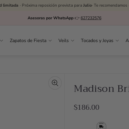
d limitada
· Próxima reposición prevista para
Julio
· Te recomendamos 
Asesoras por WhatsApp
👉
627232576
Zapatos de Fiesta
Veils
Tocados y Joyas
A
Madison Br
R
$186.00
e
g