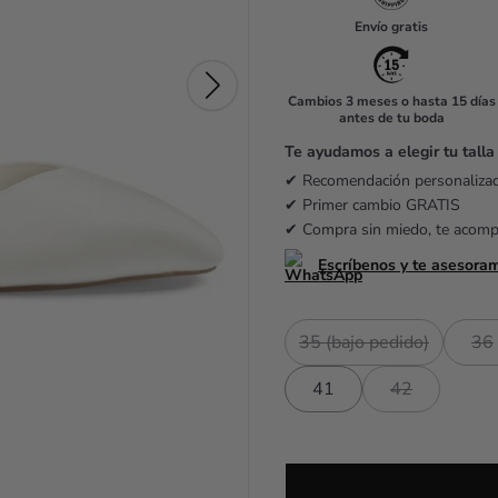
u
Envío gratis
l
a
Cambios 3 meses o hasta 15 días
antes de tu boda
r
Te ayudamos a elegir tu talla
p
✔ Recomendación personaliz
r
✔ Primer cambio GRATIS
✔ Compra sin miedo, te acom
i
Escríbenos y te asesora
c
e
35 (bajo pedido)
36
41
42