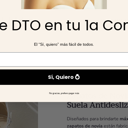
e DTO en tu 1a C
El “Sí, quiero” más fácil de todos.
Sí, Quiero 💍
Zapatos de Novi
No gracias, prefiero pagar más
Suela Antidesli
Diseñados para brindarte
máx
zapatos de novia
están fabri