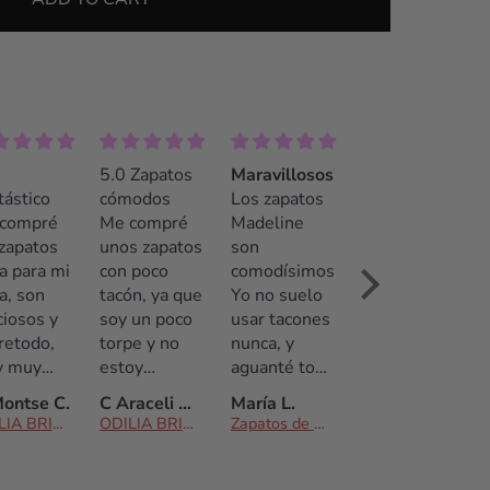
5.0 Zapatos
Maravillosos!!
¡La mejor
tástico
cómodos
Los zapatos
opción!
compré
Me compré
Madeline
Recomendable
 zapatos
unos zapatos
son
100%. El
a para mi
con poco
comodísimos!
trato fue
a, son
tacón, ya que
Yo no suelo
insuperable.
ciosos y
soy un poco
usar tacones
Pamela
retodo,
torpe y no
nunca, y
contestó
 muy
estoy
aguanté toda
muy rápido a
odos. Yo
acostumbrada
la boda con
las
ontse C.
C Araceli & David
María L.
Tania
suelo
a llevar
ellos.
preguntas
ODILIA BRIDAL
ODILIA BRIDAL
Zapatos de Novia Madeline
Zapatos de Novia Blanca
antar
tacones.
Sencillamente
(incluso
ones, de
Bailé toda la
preciosos! El
fuera del
ho,
noche no me
trato por
horario