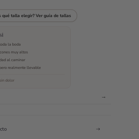
mpre voy
hizo daño, y
parte de las
comercial) y
na y
pude
chicas de
me
 qué talla elegir? Ver guía de tallas
oda. Me
disfrutar de
Odilia Bridal
solucionó las
a miedo
toda mi
me pareció
dudas que
boda.
excepcional,
tenía sobre
si
antarlos
resuelven
talla,anchura
toda la boda
o son
cada una de
del zapato,
cones muy altos
ásticos,
tus dudas.
me envió
idad al caminar
 aguanté
Sin duda, lo
más
 el día!
recomiendo
opciones por
pero realmente llevable
es de la
100%.
si no las
in dolor
pra
había visto...
uve
El producto
lando con
resultó ser
→
s por
genial! Los
tsap,
zapatos son
olvieron
preciosos y
as mis
además
cto
as, me
super
daron en
cómodos,