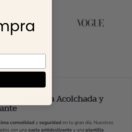
ompra
a con Plantilla Acolchada y
zante
ima comodidad
y
seguridad
en tu gran día. Nuestros
cados con una
suela antideslizante
y una
plantilla