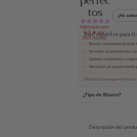
perfec
solamente
sie
tos
durante una
pla
¿No sabes
prueba de
cóm
vestido y
dab
Valorado con
5,0 ★ por
estuve
no
Este zapato es para ti 
363 novias
encantada
agu
•
Buscas comodidad durante 
con ellos.
per
•
No estás acostumbrada a ta
fant
•
Quieres estabilidad y segur
los
todo
•
Necesitas un zapato bonito 
Ant
Diseñado para aguantar horas s
com
est
hab
¿Tipo de Blanco?
ello
wha
res
tod
Descripción del produ
dud
ayu