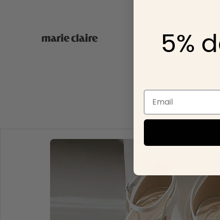
5% d
Email