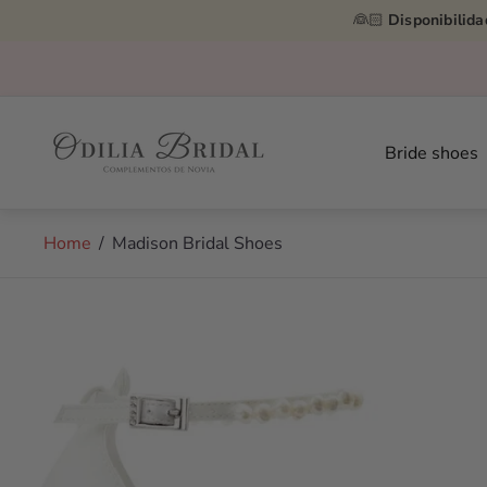
👰🏻
Disponibilida
Store
logo"
Bride shoes
Home
/
Madison Bridal Shoes