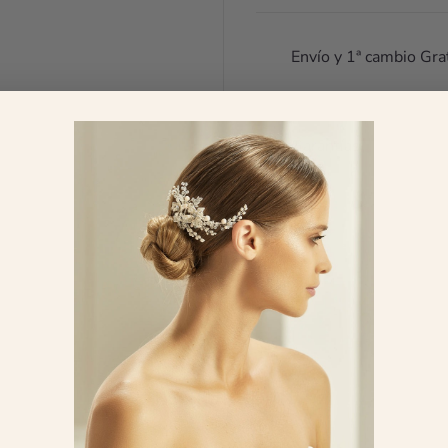
tod
mom
esco
Envío y 1ª cambio Gra
fin
me 
No
arr
Garantías
son
mej
zap
pod
par
🥰
mar
¿Te
con
las
opi
FEATURED IN
Env
men