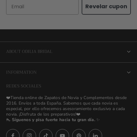
Email
Revelar cupon
ABOUT ODILIA BRIDAL
About us
INFORMATION
NEW Bridal Advisory Service
REDES SOCIALES
⭐ Opiniones de Nuestras Novias 👰🏻
Odilia Bridal Blog
❤️Tienda online de Zapatos de Novia y Complementos desde
💒 Novias Reales 💍✨
2016. Envíos a toda España. Sabemos que cada novia es
Search
especial, por ello ofrecemos asesoramiento exclusivo a cada
🚚 Envío y Cambios
novia. ¡Disfruta de los preparativos!❤️
contact us
👠
Síguenos y pisa fuerte hacia tu gran día.
✨
Términos y Condiciones
Política de Privacidad