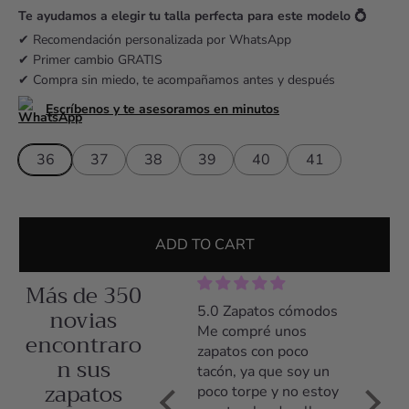
r
Te ayudamos a elegir tu talla perfecta para este modelo 💍
i
✔ Recomendación personalizada por WhatsApp
✔ Primer cambio GRATIS
c
✔ Compra sin miedo, te acompañamos antes y después
e
Escríbenos y te asesoramos en minutos
36
37
38
39
40
41
ADD TO CART
Más de 350
s
5.0 Fantástico
novias
5.0 Zapatos cómodos
Maravi
Me compré los
Me compré unos
Los za
encontraro
zapatos Luna para mi
zapatos con poco
son c
n sus
boda, son preciosos y
tacón, ya que soy un
no sue
zapatos
sobretodo, muy muy
poco torpe y no estoy
nunca,