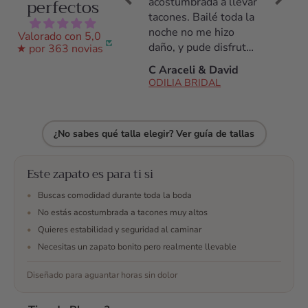
perfectos
cómodos. Yo no suelo
acostumbrada a llevar
la bod
aguantar tacones, de
tacones. Bailé toda la
Senci
hecho, siempre voy
noche no me hizo
precio
Valorado con 5,0
plana y cómoda. Me
daño, y pude disfrutar
parte 
★ por 363 novias
o
daba miedo no
de toda mi boda.
Odilia
M Montse C.
C Araceli & David
María 
aguantarlos pero son
pareci
ODILIA BRIDAL
ODILIA BRIDAL
fantásticos, los
resuel
aguanté todo el día!
tus du
Antes de la compra
lo re
¿No sabes qué talla elegir? Ver guía de tallas
estuve hablando con
ellos por whatsap,
resolvieron todas mis
Este zapato es para ti si
dudas, me ayudaron
•
Buscas comodidad durante toda la boda
en todo momento a
escojer y finalmente
•
No estás acostumbrada a tacones muy altos
me decidí. No me
•
Quieres estabilidad y seguridad al caminar
arrepiento y son los
•
Necesitas un zapato bonito pero realmente llevable
mejores zapatos que
podía tener para mi
Diseñado para aguantar horas sin dolor
boda 🥰 maravillosos
¿Te han convencido