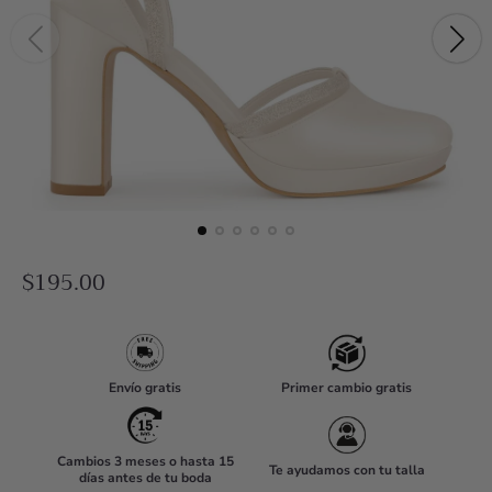
R
$195.00
e
g
u
Envío gratis
Primer cambio gratis
l
a
r
Cambios 3 meses o hasta 15
Te ayudamos con tu talla
días antes de tu boda
p