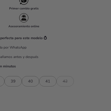
Primer cambio gratis
Asesoramiento online
 perfecta para este modelo 💍
ada por WhatsApp
pañamos antes y después
en minutos
39
40
41
42