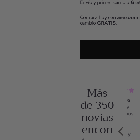
Envío y primer cambio
Grat
Compra hoy con
asesorami
cambio
GRATIS
.
Más
de 350
5.0 Zapatos
5.0
preciosos y
Fan
novias
comodísimos
Me 
Llevé los
los
encon
zapatos el
Lun
día entero y
bod