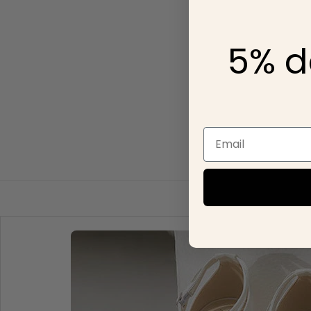
5% d
Email