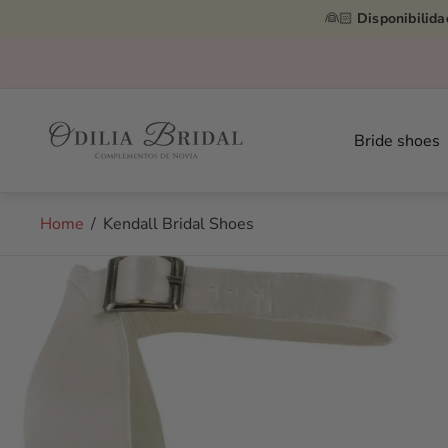
👰🏻
Disponibilida
Store
logo"
Bride shoes
Home
/
Kendall Bridal Shoes