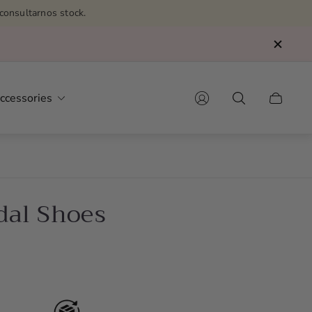
consultarnos stock.
ccessories
Cart
drawer.
dal Shoes