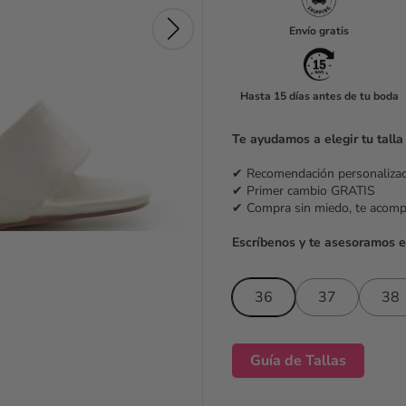
u
Envío gratis
l
a
Hasta 15 días antes de tu boda
r
p
Te ayudamos a elegir tu talla
r
✔ Recomendación personaliz
i
✔ Primer cambio GRATIS
✔ Compra sin miedo, te acom
c
Escríbenos y te asesoramos 
e
36
37
38
Guía de Tallas