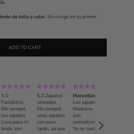
is
.
ento de talla y color
. Sin riesgo en tu primer
ADD TO CART
5.0 Zapatos
Maravillosos!!
¡La mejor
tástico
cómodos
Los zapatos
opción!
compré
Me compré
Madeline
Recomendable
 zapatos
unos zapatos
son
100%. El
a para mi
con poco
comodísimos!
trato fue
a, son
tacón, ya que
Yo no suelo
insuperable.