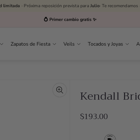
d limitada
· Próxima reposición prevista para
Julio
· Te recomendamos 
Asesoras por WhatsApp
👉
627232576
Zapatos de Fiesta
Veils
Tocados y Joyas
A
Kendall Bri
R
$193.00
e
g