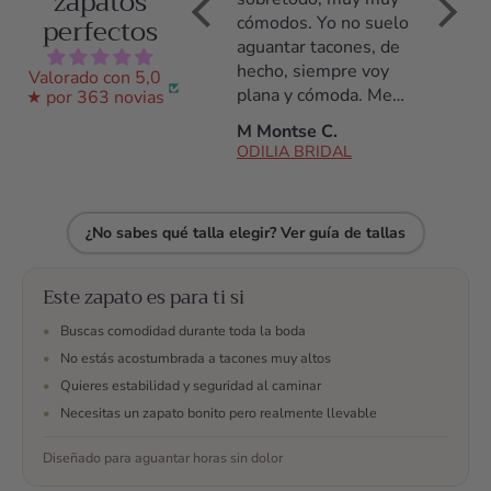
zapatos
perfectos
primer momento
cómodos. Yo no suelo
acostu
hasta el último. Los
aguantar tacones, de
tacone
había llevado
hecho, siempre voy
noche 
Valorado con 5,0
solamente durante
plana y cómoda. Me
daño, 
★ por 363 novias
una prueba de vestido
daba miedo no
de tod
Ana S.
M Montse C.
C Arac
y estuve encantada
aguantarlos pero son
ODILIA BRIDAL
ODILIA BRIDAL
ODILI
con ellos.
fantásticos, los
aguanté todo el día!
Antes de la compra
¿No sabes qué talla elegir? Ver guía de tallas
estuve hablando con
ellos por whatsap,
resolvieron todas mis
Este zapato es para ti si
dudas, me ayudaron
•
Buscas comodidad durante toda la boda
en todo momento a
•
No estás acostumbrada a tacones muy altos
escojer y finalmente
me decidí. No me
•
Quieres estabilidad y seguridad al caminar
arrepiento y son los
•
Necesitas un zapato bonito pero realmente llevable
mejores zapatos que
podía tener para mi
Diseñado para aguantar horas sin dolor
boda 🥰 maravillosos