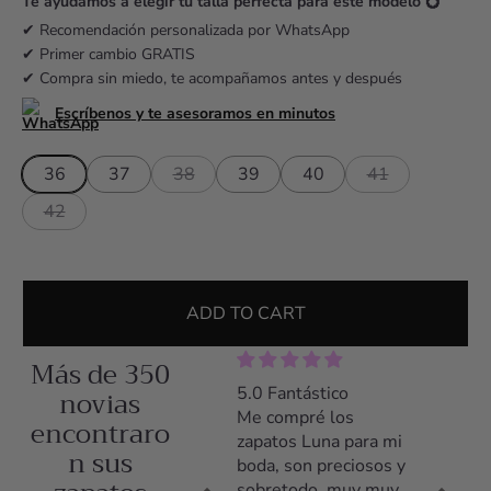
r
Te ayudamos a elegir tu talla perfecta para este modelo 💍
i
✔ Recomendación personalizada por WhatsApp
✔ Primer cambio GRATIS
c
✔ Compra sin miedo, te acompañamos antes y después
e
Escríbenos y te asesoramos en minutos
36
37
38
39
40
41
42
ADD TO CART
Más de 350
5.0 Zapatos preciosos
novias
5.0 Fantástico
5.0 Z
y comodísimos
Me compré los
Me co
encontraro
Llevé los zapatos el
zapatos Luna para mi
zapato
n sus
día entero y estuve
boda, son preciosos y
tacón,
cómoda desde el
sobretodo, muy muy
poco t