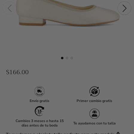
R
$166.00
e
g
u
Envío gratis
Primer cambio gratis
l
a
r
Cambios 3 meses o hasta 15
Te ayudamos con tu talla
días antes de tu boda
p