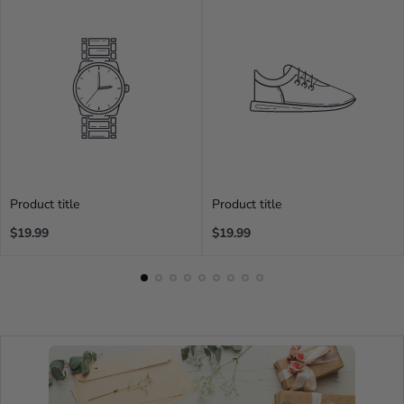
te recomendamos que preguntes a tu madre, hermanas
y amigas ya que son las que mejor te conocen y también
verán cuál es el más indicado para ti💕🥂
No se aceptan pedidos de dos o más productos del
misma colección
, ya que se consideran compras
fraudulentas y cancelamos el pedido.
Product title
Product title
Regular
Regular
$19.99
$19.99
price
price