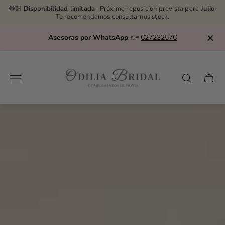
👰🏻
Disponibilidad limitada
· Próxima reposición prevista para
Julio
·
Te recomendamos consultarnos stock.
Asesoras por WhatsApp
👉
627232576
Store
logo"
Cart
drawe