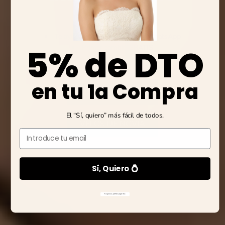
Te ayudamos con la talla por WhatsApp
5% de DTO
Primer cambio GRATIS
Envío express gratis
en tu 1a Compra
ZAPATOS DE NOVIA
El “Sí, quiero” más fácil de todos.
VELOS DE NOVIA
Email
Sí, Quiero 💍
No gracias, prefiero pagar más