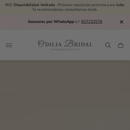
👰🏻
Disponibilidad limitada
· Próxima reposición prevista para
Julio
·
Te recomendamos consultarnos stock.
Asesoras por WhatsApp
👉
627232576
Store
logo"
Cart
drawe