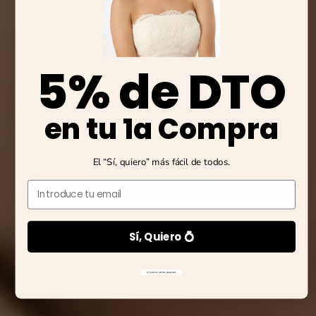
Te ayudamos con la talla por WhatsApp
5% de DTO
Primer cambio GRATIS
Envío express gratis
en tu 1a Compra
ZAPATOS DE NOVIA
El “Sí, quiero” más fácil de todos.
VELOS DE NOVIA
Email
Sí, Quiero 💍
No gracias, prefiero pagar más