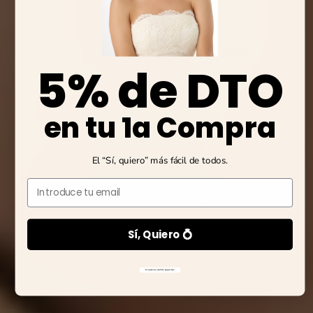
Te ayudamos con la talla por WhatsApp
5% de DTO
Primer cambio GRATIS
Envío express gratis
en tu 1a Compra
ZAPATOS DE NOVIA
El “Sí, quiero” más fácil de todos.
VELOS DE NOVIA
Email
Sí, Quiero 💍
No gracias, prefiero pagar más