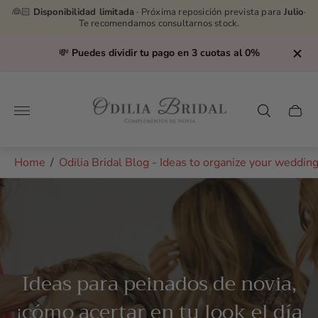
👰🏻
Disponibilidad limitada
· Próxima reposición prevista para
Julio
·
Te recomendamos consultarnos stock.
💸
Puedes dividir tu pago en 3 cuotas al 0%
Store
logo"
Cart
drawe
Home
/
Odilia Bridal Blog - Ideas to organize your weddin
Ideas para peinados de novia,
¡cómo acertar en tu look el día