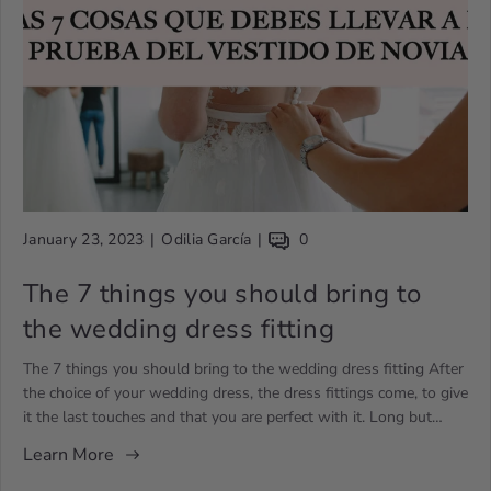
A
A
A
January 23, 2023
Odilia García
0
r
r
r
t
The 7 things you should bring to
t
t
i
i
i
the wedding dress fitting
c
c
c
l
l
l
The 7 things you should bring to the wedding dress fitting After
e
e
e
the choice of your wedding dress, the dress fittings come, to give
p
a
c
it the last touches and that you are perfect with it. Long but
u
u
o
wonderful wait in which you have to have some small
Learn More
b
t
m
considerations before going, and here we tell you what you have
l
h
m
to take into account to wear the day of your wedding dress