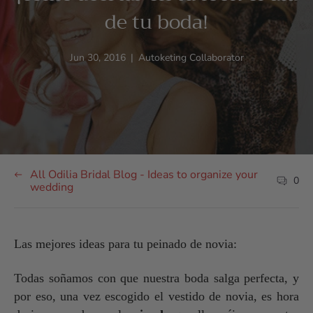
de tu boda!
Article
Article
Jun 30, 2016
|
Autoketing Collaborator
published
author:
at:
All Odilia Bridal Blog - Ideas to organize your
0
Article
wedding
commen
count:
Las mejores ideas para tu peinado de novia:
Todas soñamos con que nuestra boda salga perfecta, y
por eso, una vez escogido el vestido de novia, es hora