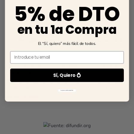
5% de DTO
en tu 1a Compra
Recogidos de novia elaborados, todo un clásico:
El “Sí, quiero” más fácil de todos.
Email
Los clásicos recogidos de novia, una apuesta infalible
para el día de tu boda. Sin duda es por el que apuestan
la mayoría de las novias, elegante, atrevido, sexy y
Sí, Quiero 💍
puede o no llevar algún complemento en el pelo.
Puedes adornarlo con una
tiara
, también rodearlo con
No gracias, prefiero pagar más
alguna
peineta
.