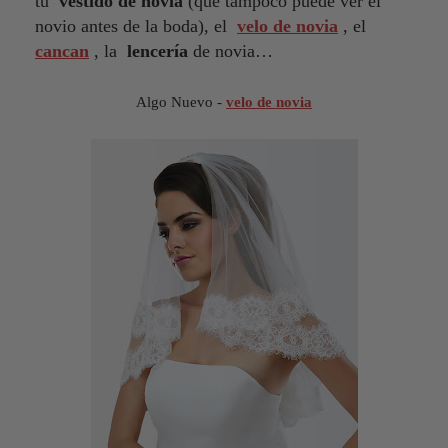
tu
vestido de novia
(que tampoco puede ver el
novio antes de la boda), el
velo de novia
, el
cancan
, la
lencería
de novia…
Algo Nuevo -
velo de novia