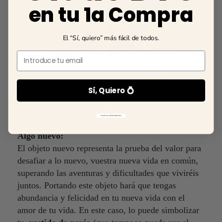
en tu 1a Compra
El “Sí, quiero” más fácil de todos.
Email
Sí, Quiero 💍
No gracias, prefiero pagar más
Algo nuevo:
El objeto nuevo representa la prueba del valor para
desafiar a lo nuevo, vuestra nueva vida en común,
superando las aventuras y dificultades que viviréis
juntos. Portando este objeto hará que tengas
abundancia y felicidad en tu nueva vida con el
amor de tu vida. En este caso, lo puede simbolizar