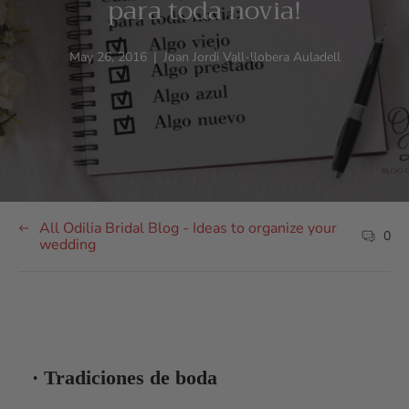
para toda novia!
Article
Article
May 26, 2016
|
Joan Jordi Vall-llobera Auladell
published
author:
at:
All Odilia Bridal Blog - Ideas to organize your
0
Article
wedding
commen
count:
· Tradiciones de boda