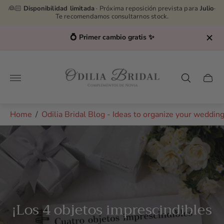
👰🏻
Disponibilidad limitada
· Próxima reposición prevista para
Julio
·
Te recomendamos consultarnos stock.
Asesoras por WhatsApp
👉
627232576
Store
logo"
Cart
drawe
Home
/
Odilia Bridal Blog - Ideas to organize your weddin
¡Los 4 objetos imprescindibles