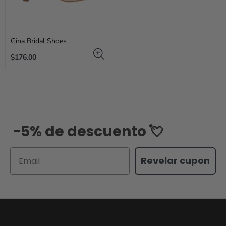
Gina Bridal Shoes
Regular
$176.00
price
-5% de descuento 💘
Email
Revelar cupon