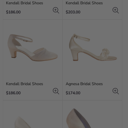
Kendall Bridal Shoes
Kendall Bridal Shoes
Regular
Regular
$186.00
$203.00
price
price
Kendall Bridal Shoes
Agnesa Bridal Shoes
Regular
Regular
$186.00
$174.00
price
price