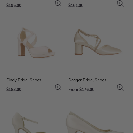
Regular
Regular
$195.00
$161.00
price
price
Cindy Bridal Shoes
Dagger Bridal Shoes
Regular
Regular
$183.00
From $176.00
price
price