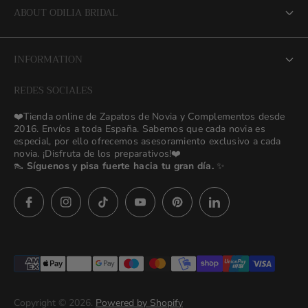
ABOUT ODILIA BRIDAL
About us
INFORMATION
NEW Bridal Advisory Service
REDES SOCIALES
⭐ Opiniones de Nuestras Novias 👰🏻
Odilia Bridal Blog
❤️Tienda online de Zapatos de Novia y Complementos desde
💒 Novias Reales 💍✨
2016. Envíos a toda España. Sabemos que cada novia es
Search
especial, por ello ofrecemos asesoramiento exclusivo a cada
🚚 Envío y Cambios
novia. ¡Disfruta de los preparativos!❤️
contact us
👠
Síguenos y pisa fuerte hacia tu gran día.
✨
Términos y Condiciones
Política de Privacidad
Preguntas frecuentes
Asesoras👰🏻24h
627 23 25 76
Imágenes descargables
Términos del servicio
Copyright © 2026.
Powered by Shopify