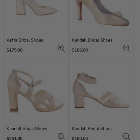
Astra Bridal Shoes
Kendall Bridal Shoes
Regular
Regular
$175.00
$186.00
price
price
Kendall Bridal Shoes
Kendall Bridal Shoes
Regular
Regular
$201.00
$180.00