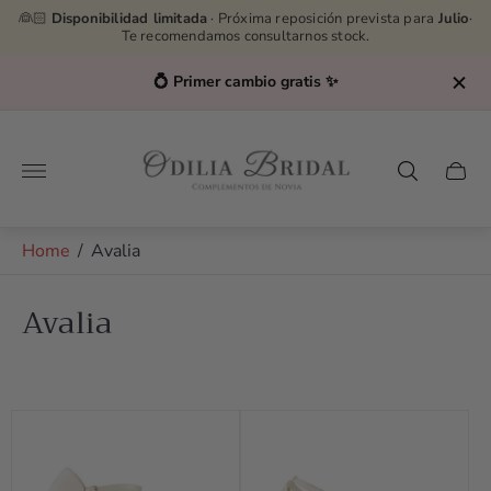
👰🏻
Disponibilidad limitada
· Próxima reposición prevista para
Julio
·
Te recomendamos consultarnos stock.
💍 Primer cambio gratis ✨
Store
logo"
Cart
drawe
Home
/
Avalia
Avalia