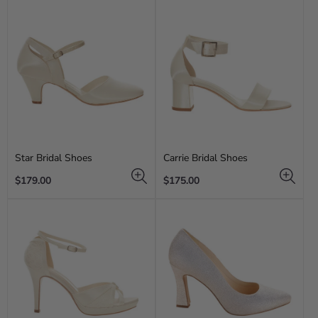
Star Bridal Shoes
Carrie Bridal Shoes
Regular
Regular
$179.00
$175.00
price
price