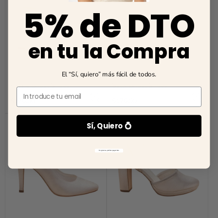
5% de DTO
en tu 1a Compra
El “Sí, quiero” más fácil de todos.
Emma Bridal Shoes
Sally Bridal Shoes
Email
Regular
Regular
$176.00
$176.00
price
price
Sí, Quiero 💍
No gracias, prefiero pagar más