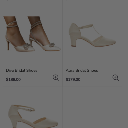
price
price
Diva Bridal Shoes
Aura Bridal Shoes
Regular
Regular
$188.00
$179.00
price
price