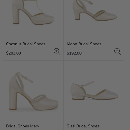
Coconut Bridal Shoes
Moon Bridal Shoes
Regular
Regular
$203.00
$192.00
price
price
Bridal Shoes Mary
Sissi Bridal Shoes