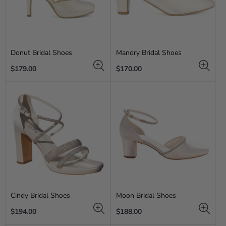
Donut Bridal Shoes
Mandry Bridal Shoes
Regular
Regular
$179.00
$170.00
price
price
Cindy Bridal Shoes
Moon Bridal Shoes
Regular
Regular
$194.00
$188.00
price
price