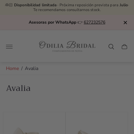
👰🏻
Disponibilidad limitada
· Próxima reposición prevista para
Julio
·
Te recomendamos consultarnos stock.
Asesoras por WhatsApp
👉
627232576
Store
logo"
Cart
drawe
Home
/
Avalia
Avalia