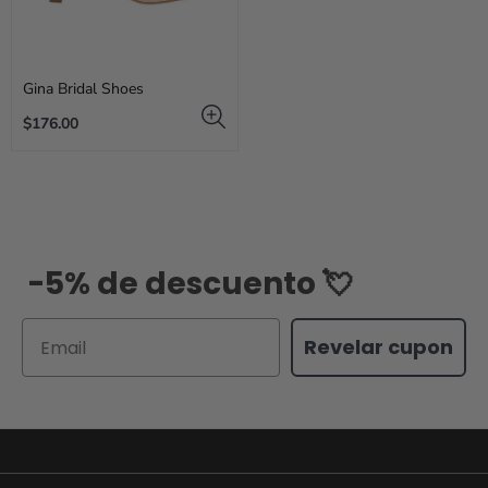
Gina Bridal Shoes
Regular
$176.00
price
-5% de descuento 💘
Email
Revelar cupon