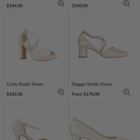
Regular
Regular
$194.00
$160.00
price
price
Cindy Bridal Shoes
Dagger Bridal Shoes
Regular
Regular
$183.00
From $176.00
price
price