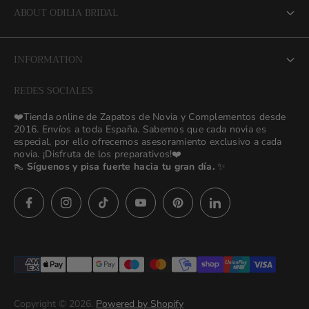
ABOUT ODILIA BRIDAL
About us
INFORMATION
NEW Bridal Advisory Service
REDES SOCIALES
⭐ Opiniones de Nuestras Novias 👰🏻
Odilia Bridal Blog
❤️Tienda online de Zapatos de Novia y Complementos desde
💒 Novias Reales 💍✨
2016. Envíos a toda España. Sabemos que cada novia es
Search
especial, por ello ofrecemos asesoramiento exclusivo a cada
🚚 Envío y Cambios
novia. ¡Disfruta de los preparativos!❤️
contact us
👠
Síguenos y pisa fuerte hacia tu gran día.
✨
Términos y Condiciones
Política de Privacidad
Asesoras👰🏻24h
627 23 25 76
Preguntas frecuentes
Imágenes descargables
Términos del servicio
Copyright © 2026.
Powered by Shopify