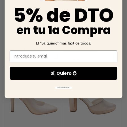
5% de DTO
en tu 1a Compra
El “Sí, quiero” más fácil de todos.
Emma Bridal Shoes
Sally Bridal Shoes
Email
Regular
Regular
$176.00
$176.00
price
price
Sí, Quiero 💍
No gracias, prefiero pagar más