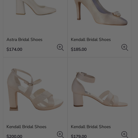
Astra Bridal Shoes
Kendall Bridal Shoes
Regular
Regular
$174.00
$185.00
price
price
Kendall Bridal Shoes
Kendall Bridal Shoes
Regular
Regular
$200.00
$179.00