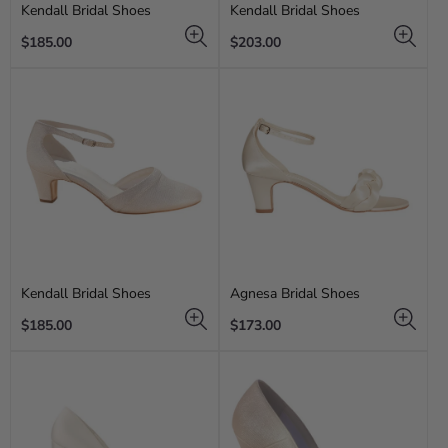
Kendall Bridal Shoes
Kendall Bridal Shoes
Regular
Regular
$185.00
$203.00
price
price
Kendall Bridal Shoes
Agnesa Bridal Shoes
Regular
Regular
$185.00
$173.00
price
price