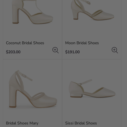
Coconut Bridal Shoes
Moon Bridal Shoes
Regular
Regular
$203.00
$191.00
price
price
Bridal Shoes Mary
Sissi Bridal Shoes