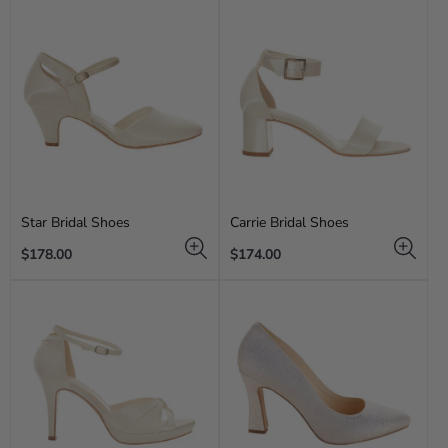
Star Bridal Shoes
Carrie Bridal Shoes
Regular
Regular
$178.00
$174.00
price
price