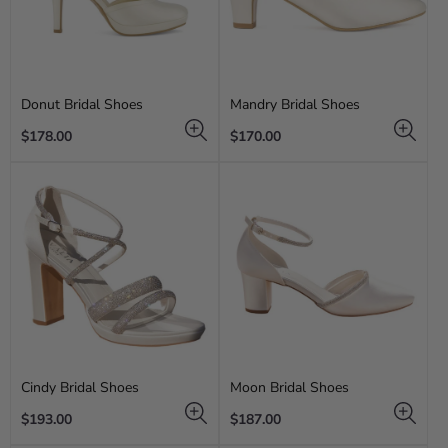
Donut Bridal Shoes
Mandry Bridal Shoes
Regular
Regular
$178.00
$170.00
price
price
Cindy Bridal Shoes
Moon Bridal Shoes
Regular
Regular
$193.00
$187.00
price
price