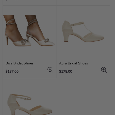
price
price
Diva Bridal Shoes
Aura Bridal Shoes
Regular
Regular
$187.00
$178.00
price
price